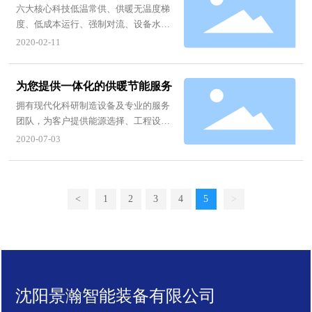
送风型系统 产品技术特点
六大核心科技低温常供、供暖无温度梯
度、低成本运行、强制对流、设备水阻
小、智能控温
2020-02-11
为您提供一体化的供暖节能服务
拥有现代化科研制造设备及专业的服务
团队，为客户提供能源选择、工程设
计、设备制造、安装调试、节能运营及
2020-07-03
维保服务一体化的供暖节能服务。
<
1
2
3
4
5
>
沈阳景瀚智能装备有限公司